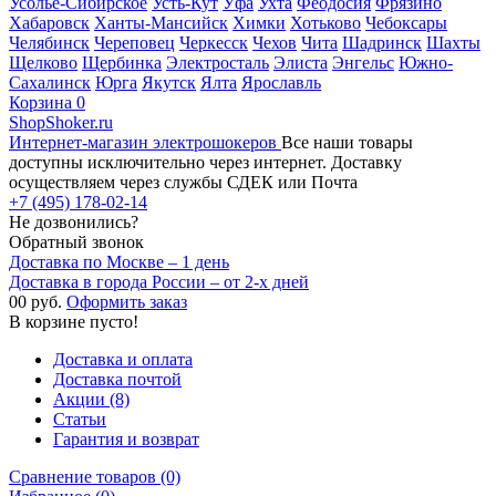
Усолье-Сибирское
Усть-Кут
Уфа
Ухта
Феодосия
Фрязино
Хабаровск
Ханты-Мансийск
Химки
Хотьково
Чебоксары
Челябинск
Череповец
Черкесск
Чехов
Чита
Шадринск
Шахты
Щелково
Щербинка
Электросталь
Элиста
Энгельс
Южно-
Сахалинск
Юрга
Якутск
Ялта
Ярославль
Корзина
0
ShopShoker.ru
Интернет-магазин электрошокеров
Все наши товары
доступны исключительно через интернет. Доставку
осуществляем через службы СДЕК или Почта
+7 (495) 178-02-14
Не дозвонились?
Обратный звонок
Доставка по Москве – 1 день
Доставка в города России – от 2-х дней
0
0 руб.
Оформить заказ
В корзине пусто!
Доставка и оплата
Доставка почтой
Акции (8)
Статьи
Гарантия и возврат
Сравнение товаров (0)