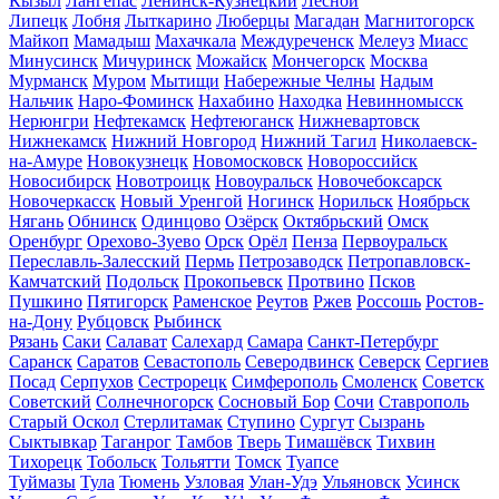
Кызыл
Лангепас
Ленинск-Кузнецкий
Лесной
Липецк
Лобня
Лыткарино
Люберцы
Магадан
Магнитогорск
Майкоп
Мамадыш
Махачкала
Междуреченск
Мелеуз
Миасс
Минусинск
Мичуринск
Можайск
Мончегорск
Москва
Мурманск
Муром
Мытищи
Набережные Челны
Надым
Нальчик
Наро-Фоминск
Нахабино
Находка
Невинномысск
Нерюнгри
Нефтекамск
Нефтеюганск
Нижневартовск
Нижнекамск
Нижний Новгород
Нижний Тагил
Николаевск-
на-Амуре
Новокузнецк
Новомосковск
Новороссийск
Новосибирск
Новотроицк
Новоуральск
Новочебоксарск
Новочеркасск
Новый Уренгой
Ногинск
Норильск
Ноябрьск
Нягань
Обнинск
Одинцово
Озёрск
Октябрьский
Омск
Оренбург
Орехово-Зуево
Орск
Орёл
Пенза
Первоуральск
Переславль-Залесский
Пермь
Петрозаводск
Петропавловск-
Камчатский
Подольск
Прокопьевск
Протвино
Псков
Пушкино
Пятигорск
Раменское
Реутов
Ржев
Россошь
Ростов-
на-Дону
Рубцовск
Рыбинск
Рязань
Саки
Салават
Салехард
Самара
Санкт-Петербург
Саранск
Саратов
Севастополь
Северодвинск
Северск
Сергиев
Посад
Серпухов
Сестрорецк
Симферополь
Смоленск
Советск
Советский
Солнечногорск
Сосновый Бор
Сочи
Ставрополь
Старый Оскол
Стерлитамак
Ступино
Сургут
Сызрань
Сыктывкар
Таганрог
Тамбов
Тверь
Тимашёвск
Тихвин
Тихорецк
Тобольск
Тольятти
Томск
Туапсе
Туймазы
Тула
Тюмень
Узловая
Улан-Удэ
Ульяновск
Усинск