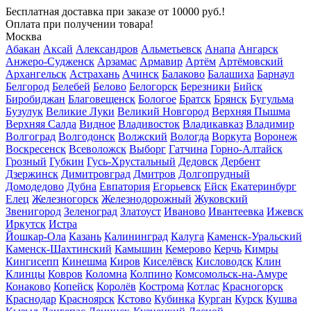
Бесплатная доставка
при заказе от 10000 руб.!
Оплата при получении товара!
Москва
Абакан
Аксай
Александров
Альметьевск
Анапа
Ангарск
Анжеро-Судженск
Арзамас
Армавир
Артём
Артёмовский
Архангельск
Астрахань
Ачинск
Балаково
Балашиха
Барнаул
Белгород
Белебей
Белово
Белогорск
Березники
Бийск
Биробиджан
Благовещенск
Бологое
Братск
Брянск
Бугульма
Бузулук
Великие Луки
Великий Новгород
Верхняя Пышма
Верхняя Салда
Видное
Владивосток
Владикавказ
Владимир
Волгоград
Волгодонск
Волжский
Вологда
Воркута
Воронеж
Воскресенск
Всеволожск
Выборг
Гатчина
Горно-Алтайск
Грозный
Губкин
Гусь-Хрустальный
Дедовск
Дербент
Дзержинск
Димитровград
Дмитров
Долгопрудный
Домодедово
Дубна
Евпатория
Егорьевск
Ейск
Екатеринбург
Елец
Железногорск
Железнодорожный
Жуковский
Звенигород
Зеленоград
Златоуст
Иваново
Ивантеевка
Ижевск
Иркутск
Истра
Йошкар-Ола
Казань
Калининград
Калуга
Каменск-Уральский
Каменск-Шахтинский
Камышин
Кемерово
Керчь
Кимры
Кингисепп
Кинешма
Киров
Киселёвск
Кисловодск
Клин
Клинцы
Ковров
Коломна
Колпино
Комсомольск-на-Амуре
Конаково
Копейск
Королёв
Кострома
Котлас
Красногорск
Краснодар
Красноярск
Кстово
Кубинка
Курган
Курск
Кушва