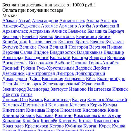
Бесплатная доставка
при заказе от 10000 руб.!
Оплата при получении товара!
Москва
Абакан
Аксай
Александров
Альметьевск
Анапа
Ангарск
Анжеро-Судженск
Арзамас
Армавир
Артём
Артёмовский
Архангельск
Астрахань
Ачинск
Балаково
Балашиха
Барнаул
Белгород
Белебей
Белово
Белогорск
Березники
Бийск
Биробиджан
Благовещенск
Бологое
Братск
Брянск
Бугульма
Бузулук
Великие Луки
Великий Новгород
Верхняя Пышма
Верхняя Салда
Видное
Владивосток
Владикавказ
Владимир
Волгоград
Волгодонск
Волжский
Вологда
Воркута
Воронеж
Воскресенск
Всеволожск
Выборг
Гатчина
Горно-Алтайск
Грозный
Губкин
Гусь-Хрустальный
Дедовск
Дербент
Дзержинск
Димитровград
Дмитров
Долгопрудный
Домодедово
Дубна
Евпатория
Егорьевск
Ейск
Екатеринбург
Елец
Железногорск
Железнодорожный
Жуковский
Звенигород
Зеленоград
Златоуст
Иваново
Ивантеевка
Ижевск
Иркутск
Истра
Йошкар-Ола
Казань
Калининград
Калуга
Каменск-Уральский
Каменск-Шахтинский
Камышин
Кемерово
Керчь
Кимры
Кингисепп
Кинешма
Киров
Киселёвск
Кисловодск
Клин
Клинцы
Ковров
Коломна
Колпино
Комсомольск-на-Амуре
Конаково
Копейск
Королёв
Кострома
Котлас
Красногорск
Краснодар
Красноярск
Кстово
Кубинка
Курган
Курск
Кушва