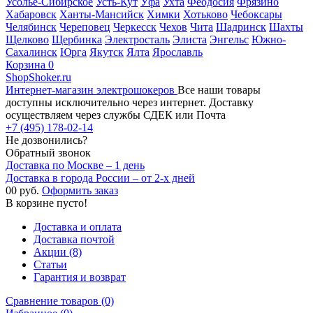
Усолье-Сибирское
Усть-Кут
Уфа
Ухта
Феодосия
Фрязино
Хабаровск
Ханты-Мансийск
Химки
Хотьково
Чебоксары
Челябинск
Череповец
Черкесск
Чехов
Чита
Шадринск
Шахты
Щелково
Щербинка
Электросталь
Элиста
Энгельс
Южно-
Сахалинск
Юрга
Якутск
Ялта
Ярославль
Корзина
0
ShopShoker.ru
Интернет-магазин электрошокеров
Все наши товары
доступны исключительно через интернет. Доставку
осуществляем через службы СДЕК или Почта
+7 (495) 178-02-14
Не дозвонились?
Обратный звонок
Доставка по Москве – 1 день
Доставка в города России – от 2-х дней
0
0 руб.
Оформить заказ
В корзине пусто!
Доставка и оплата
Доставка почтой
Акции (8)
Статьи
Гарантия и возврат
Сравнение товаров (0)