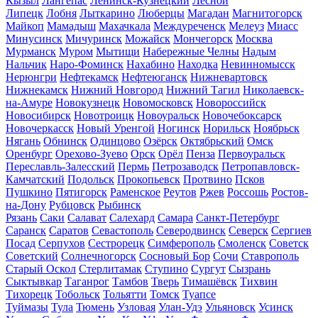
Кызыл
Лангепас
Ленинск-Кузнецкий
Лесной
Липецк
Лобня
Лыткарино
Люберцы
Магадан
Магнитогорск
Майкоп
Мамадыш
Махачкала
Междуреченск
Мелеуз
Миасс
Минусинск
Мичуринск
Можайск
Мончегорск
Москва
Мурманск
Муром
Мытищи
Набережные Челны
Надым
Нальчик
Наро-Фоминск
Нахабино
Находка
Невинномысск
Нерюнгри
Нефтекамск
Нефтеюганск
Нижневартовск
Нижнекамск
Нижний Новгород
Нижний Тагил
Николаевск-
на-Амуре
Новокузнецк
Новомосковск
Новороссийск
Новосибирск
Новотроицк
Новоуральск
Новочебоксарск
Новочеркасск
Новый Уренгой
Ногинск
Норильск
Ноябрьск
Нягань
Обнинск
Одинцово
Озёрск
Октябрьский
Омск
Оренбург
Орехово-Зуево
Орск
Орёл
Пенза
Первоуральск
Переславль-Залесский
Пермь
Петрозаводск
Петропавловск-
Камчатский
Подольск
Прокопьевск
Протвино
Псков
Пушкино
Пятигорск
Раменское
Реутов
Ржев
Россошь
Ростов-
на-Дону
Рубцовск
Рыбинск
Рязань
Саки
Салават
Салехард
Самара
Санкт-Петербург
Саранск
Саратов
Севастополь
Северодвинск
Северск
Сергиев
Посад
Серпухов
Сестрорецк
Симферополь
Смоленск
Советск
Советский
Солнечногорск
Сосновый Бор
Сочи
Ставрополь
Старый Оскол
Стерлитамак
Ступино
Сургут
Сызрань
Сыктывкар
Таганрог
Тамбов
Тверь
Тимашёвск
Тихвин
Тихорецк
Тобольск
Тольятти
Томск
Туапсе
Туймазы
Тула
Тюмень
Узловая
Улан-Удэ
Ульяновск
Усинск