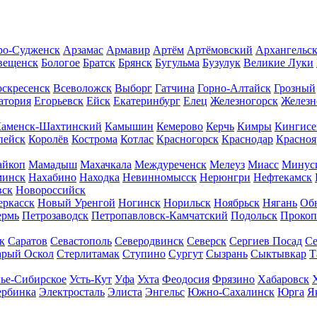
о-Судженск
Арзамас
Армавир
Артём
Артёмовский
Архангельс
вещенск
Бологое
Братск
Брянск
Бугульма
Бузулук
Великие Луки
скресенск
Всеволожск
Выборг
Гатчина
Горно-Алтайск
Грозный
атория
Егорьевск
Ейск
Екатеринбург
Елец
Железногорск
Желез
аменск-Шахтинский
Камышин
Кемерово
Керчь
Кимры
Кингисе
пейск
Королёв
Кострома
Котлас
Красногорск
Краснодар
Красноя
йкоп
Мамадыш
Махачкала
Междуреченск
Мелеуз
Миасс
Минус
минск
Нахабино
Находка
Невинномысск
Нерюнгри
Нефтекамск
вск
Новороссийск
еркасск
Новый Уренгой
Ногинск
Норильск
Ноябрьск
Нягань
Об
ермь
Петрозаводск
Петропавловск-Камчатский
Подольск
Прокоп
к
Саратов
Севастополь
Северодвинск
Северск
Сергиев Посад
Се
арый Оскол
Стерлитамак
Ступино
Сургут
Сызрань
Сыктывкар
Т
лье-Сибирское
Усть-Кут
Уфа
Ухта
Феодосия
Фрязино
Хабаровск
рбинка
Электросталь
Элиста
Энгельс
Южно-Сахалинск
Юрга
Я