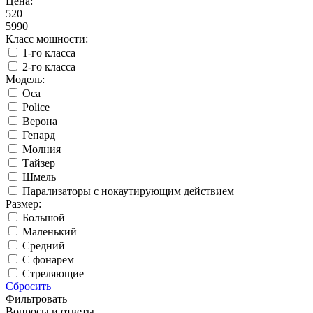
Цена:
520
5990
Класс мощности:
1-го класса
2-го класса
Модель:
Oса
Police
Верона
Гепард
Молния
Тайзер
Шмель
Парализаторы с нокаутирующим действием
Размер:
Большой
Маленький
Средний
С фонарем
Стреляющие
Сбросить
Фильтровать
Вопросы и ответы