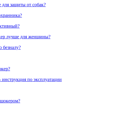
 для защиты от собак?
охранника?
ективный?
кер лучше для женщины?
о безналу?
окер?
- инструкция по эксплуатации
ошокером?