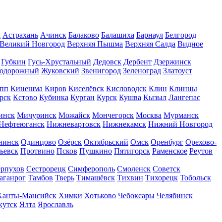
к
Астрахань
Ачинск
Балаково
Балашиха
Барнаул
Белгород
Великий Новгород
Верхняя Пышма
Верхняя Салда
Видное
Губкин
Гусь-Хрустальный
Дедовск
Дербент
Дзержинск
нодорожный
Жуковский
Звенигород
Зеленоград
Златоуст
пп
Кинешма
Киров
Киселёвск
Кисловодск
Клин
Клинцы
рск
Кстово
Кубинка
Курган
Курск
Кушва
Кызыл
Лангепас
инск
Мичуринск
Можайск
Мончегорск
Москва
Мурманск
Нефтеюганск
Нижневартовск
Нижнекамск
Нижний Новгород
нинск
Одинцово
Озёрск
Октябрьский
Омск
Оренбург
Орехово-
ьевск
Протвино
Псков
Пушкино
Пятигорск
Раменское
Реутов
рпухов
Сестрорецк
Симферополь
Смоленск
Советск
аганрог
Тамбов
Тверь
Тимашёвск
Тихвин
Тихорецк
Тобольск
Ханты-Мансийск
Химки
Хотьково
Чебоксары
Челябинск
кутск
Ялта
Ярославль