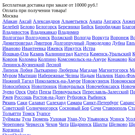
Бесплатная доставка
при заказе от 10000 руб.!
Оплата при получении товара!
Москва
Абакан
Аксай
Александров
Альметьевск
Анапа
Ангарск
Анжер
Белебей
Белово
Белогорск
Березники
Бийск
Биробиджан
Благо
Владивосток
Владикавказ
Владимир
Волгоград
Волгодонск
Волжский
Вологда
Воркута
Воронеж
Во
Димитровград
Дмитров
Долгопрудный
Домодедово
Дубна
Евп
Иваново
Ивантеевка
Ижевск
Иркутск
Истра
Йошкар-Ола
Казань
Калининград
Калуга
Каменск-Уральский
К
Ковров
Коломна
Колпино
Комсомольск-на-Амуре
Конаково
Ко
Ленинск-Кузнецкий
Лесной
Липецк
Лобня
Лыткарино
Люберцы
Магадан
Магнитогорск
Ма
Муром
Мытищи
Набережные Челны
Надым
Нальчик
Наро-Фо
Нижний Тагил
Николаевск-на-Амуре
Новокузнецк
Новомоско
Новосибирск
Новотроицк
Новоуральск
Новочебоксарск
Новоч
Зуево
Орск
Орёл
Пенза
Первоуральск
Переславль-Залесский
П
Ржев
Россошь
Ростов-на-Дону
Рубцовск
Рыбинск
Рязань
Саки
Салават
Салехард
Самара
Санкт-Петербург
Саранс
Советский
Солнечногорск
Сосновый Бор
Сочи
Ставрополь
Ст
Тольятти
Томск
Туапсе
Туймазы
Тула
Тюмень
Узловая
Улан-Удэ
Ульяновск
Усинск
Усо
Череповец
Черкесск
Чехов
Чита
Шадринск
Шахты
Щелково
Ще
Корзина
0