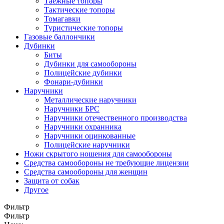
Таежные топоры
Тактические топоры
Томагавки
Туристические топоры
Газовые баллончики
Дубинки
Биты
Дубинки для самообороны
Полицейские дубинки
Фонари-дубинки
Наручники
Металлические наручники
Наручники БРС
Наручники отечественного производства
Наручники охранника
Наручники оцинкованные
Полицейские наручники
Ножи скрытого ношения для самообороны
Средства самообороны не требующие лицензии
Средства самообороны для женщин
Защита от собак
Другое
Фильтр
Фильтр