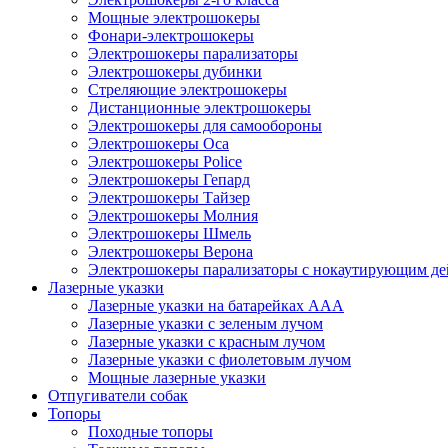
Мощные электрошокеры
Фонари-электрошокеры
Электрошокеры парализаторы
Электрошокеры дубинки
Стреляющие электрошокеры
Дистанционные электрошокеры
Электрошокеры для самообороны
Электрошокеры Оса
Электрошокеры Police
Электрошокеры Гепард
Электрошокеры Тайзер
Электрошокеры Молния
Электрошокеры Шмель
Электрошокеры Верона
Электрошокеры парализаторы с нокаутирующим де
Лазерные указки
Лазерные указки на батарейках ААА
Лазерные указки с зеленым лучом
Лазерные указки с красным лучом
Лазерные указки с фиолетовым лучом
Мощные лазерные указки
Отпугиватели собак
Топоры
Походные топоры