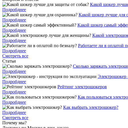
Какой шокер лучше
Подробднее
Какой шокер лучше для 
Подробднее
Какой шокер самый эфф
Подробднее
Какой электрошо
Подробднее
Работаете ли в оплатой п
Подробднее
Смотреть все
Статьи
Cколько заряжать электрош
Подробднее
Электрошокер 
Подробднее
Рейтинг электрошокеров
Подробднее
Как пользоваться электр
Подробднее
Как выбрать электрошокер?
Подробднее
Смотреть все
Почему мы?
Доставка по Москве в день заказа