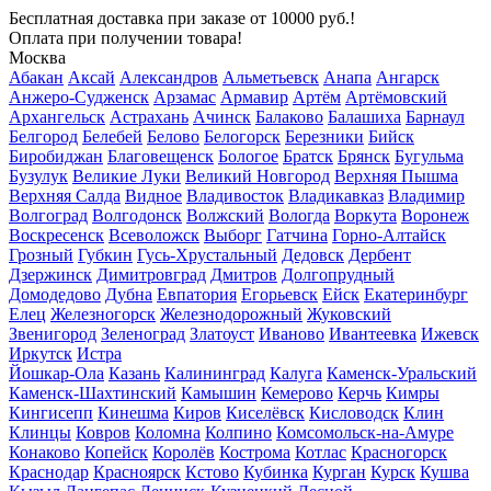
Бесплатная доставка
при заказе от 10000 руб.!
Оплата при получении товара!
Москва
Абакан
Аксай
Александров
Альметьевск
Анапа
Ангарск
Анжеро-Судженск
Арзамас
Армавир
Артём
Артёмовский
Архангельск
Астрахань
Ачинск
Балаково
Балашиха
Барнаул
Белгород
Белебей
Белово
Белогорск
Березники
Бийск
Биробиджан
Благовещенск
Бологое
Братск
Брянск
Бугульма
Бузулук
Великие Луки
Великий Новгород
Верхняя Пышма
Верхняя Салда
Видное
Владивосток
Владикавказ
Владимир
Волгоград
Волгодонск
Волжский
Вологда
Воркута
Воронеж
Воскресенск
Всеволожск
Выборг
Гатчина
Горно-Алтайск
Грозный
Губкин
Гусь-Хрустальный
Дедовск
Дербент
Дзержинск
Димитровград
Дмитров
Долгопрудный
Домодедово
Дубна
Евпатория
Егорьевск
Ейск
Екатеринбург
Елец
Железногорск
Железнодорожный
Жуковский
Звенигород
Зеленоград
Златоуст
Иваново
Ивантеевка
Ижевск
Иркутск
Истра
Йошкар-Ола
Казань
Калининград
Калуга
Каменск-Уральский
Каменск-Шахтинский
Камышин
Кемерово
Керчь
Кимры
Кингисепп
Кинешма
Киров
Киселёвск
Кисловодск
Клин
Клинцы
Ковров
Коломна
Колпино
Комсомольск-на-Амуре
Конаково
Копейск
Королёв
Кострома
Котлас
Красногорск
Краснодар
Красноярск
Кстово
Кубинка
Курган
Курск
Кушва