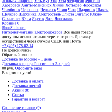
Усолье-Сибирское
Усть-Кут
Уфа
Ухта
Феодосия
Фрязино
Хабаровск
Ханты-Мансийск
Химки
Хотьково
Чебоксары
Челябинск
Череповец
Черкесск
Чехов
Чита
Шадринск
Шахты
Щелково
Щербинка
Электросталь
Элиста
Энгельс
Южно-
Сахалинск
Юрга
Якутск
Ялта
Ярославль
Корзина
0
ShopShoker.ru
Интернет-магазин электрошокеров
Все наши товары
доступны исключительно через интернет. Доставку
осуществляем через службы СДЕК или Почта
+7 (495) 178-02-14
Не дозвонились?
Обратный звонок
Доставка по Москве – 1 день
Доставка в города России – от 2-х дней
0
0 руб.
Оформить заказ
В корзине пусто!
Доставка и оплата
Доставка почтой
Акции (8)
Статьи
Гарантия и возврат
Сравнение товаров (0)