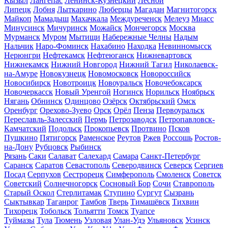
Кызыл
Лангепас
Ленинск-Кузнецкий
Лесной
Липецк
Лобня
Лыткарино
Люберцы
Магадан
Магнитогорск
Майкоп
Мамадыш
Махачкала
Междуреченск
Мелеуз
Миасс
Минусинск
Мичуринск
Можайск
Мончегорск
Москва
Мурманск
Муром
Мытищи
Набережные Челны
Надым
Нальчик
Наро-Фоминск
Нахабино
Находка
Невинномысск
Нерюнгри
Нефтекамск
Нефтеюганск
Нижневартовск
Нижнекамск
Нижний Новгород
Нижний Тагил
Николаевск-
на-Амуре
Новокузнецк
Новомосковск
Новороссийск
Новосибирск
Новотроицк
Новоуральск
Новочебоксарск
Новочеркасск
Новый Уренгой
Ногинск
Норильск
Ноябрьск
Нягань
Обнинск
Одинцово
Озёрск
Октябрьский
Омск
Оренбург
Орехово-Зуево
Орск
Орёл
Пенза
Первоуральск
Переславль-Залесский
Пермь
Петрозаводск
Петропавловск-
Камчатский
Подольск
Прокопьевск
Протвино
Псков
Пушкино
Пятигорск
Раменское
Реутов
Ржев
Россошь
Ростов-
на-Дону
Рубцовск
Рыбинск
Рязань
Саки
Салават
Салехард
Самара
Санкт-Петербург
Саранск
Саратов
Севастополь
Северодвинск
Северск
Сергиев
Посад
Серпухов
Сестрорецк
Симферополь
Смоленск
Советск
Советский
Солнечногорск
Сосновый Бор
Сочи
Ставрополь
Старый Оскол
Стерлитамак
Ступино
Сургут
Сызрань
Сыктывкар
Таганрог
Тамбов
Тверь
Тимашёвск
Тихвин
Тихорецк
Тобольск
Тольятти
Томск
Туапсе
Туймазы
Тула
Тюмень
Узловая
Улан-Удэ
Ульяновск
Усинск