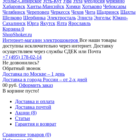
Усолье-Сибирское
Усть-Кут
Уфа
Ухта
Феодосия
Фрязино
Хабаровск
Ханты-Мансийск
Химки
Хотьково
Чебоксары
Челябинск
Череповец
Черкесск
Чехов
Чита
Шадринск
Шахты
Щелково
Щербинка
Электросталь
Элиста
Энгельс
Южно-
Сахалинск
Юрга
Якутск
Ялта
Ярославль
Корзина
0
ShopShoker.ru
Интернет-магазин электрошокеров
Все наши товары
доступны исключительно через интернет. Доставку
осуществляем через службы СДЕК или Почта
+7 (495) 178-02-14
Не дозвонились?
Обратный звонок
Доставка по Москве – 1 день
Доставка в города России – от 2-х дней
0
0 руб.
Оформить заказ
В корзине пусто!
Доставка и оплата
Доставка почтой
Акции (8)
Статьи
Гарантия и возврат
Сравнение товаров (0)