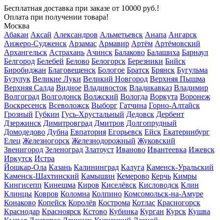
Бесплатная доставка
при заказе от 10000 руб.!
Оплата при получении товара!
Москва
Абакан
Аксай
Александров
Альметьевск
Анапа
Ангарск
Анжеро-Судженск
Арзамас
Армавир
Артём
Артёмовский
Архангельск
Астрахань
Ачинск
Балаково
Балашиха
Барнаул
Белгород
Белебей
Белово
Белогорск
Березники
Бийск
Биробиджан
Благовещенск
Бологое
Братск
Брянск
Бугульма
Бузулук
Великие Луки
Великий Новгород
Верхняя Пышма
Верхняя Салда
Видное
Владивосток
Владикавказ
Владимир
Волгоград
Волгодонск
Волжский
Вологда
Воркута
Воронеж
Воскресенск
Всеволожск
Выборг
Гатчина
Горно-Алтайск
Грозный
Губкин
Гусь-Хрустальный
Дедовск
Дербент
Дзержинск
Димитровград
Дмитров
Долгопрудный
Домодедово
Дубна
Евпатория
Егорьевск
Ейск
Екатеринбург
Елец
Железногорск
Железнодорожный
Жуковский
Звенигород
Зеленоград
Златоуст
Иваново
Ивантеевка
Ижевск
Иркутск
Истра
Йошкар-Ола
Казань
Калининград
Калуга
Каменск-Уральский
Каменск-Шахтинский
Камышин
Кемерово
Керчь
Кимры
Кингисепп
Кинешма
Киров
Киселёвск
Кисловодск
Клин
Клинцы
Ковров
Коломна
Колпино
Комсомольск-на-Амуре
Конаково
Копейск
Королёв
Кострома
Котлас
Красногорск
Краснодар
Красноярск
Кстово
Кубинка
Курган
Курск
Кушва