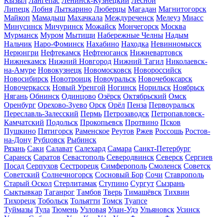
Кызыл
Лангепас
Ленинск-Кузнецкий
Лесной
Липецк
Лобня
Лыткарино
Люберцы
Магадан
Магнитогорск
Майкоп
Мамадыш
Махачкала
Междуреченск
Мелеуз
Миасс
Минусинск
Мичуринск
Можайск
Мончегорск
Москва
Мурманск
Муром
Мытищи
Набережные Челны
Надым
Нальчик
Наро-Фоминск
Нахабино
Находка
Невинномысск
Нерюнгри
Нефтекамск
Нефтеюганск
Нижневартовск
Нижнекамск
Нижний Новгород
Нижний Тагил
Николаевск-
на-Амуре
Новокузнецк
Новомосковск
Новороссийск
Новосибирск
Новотроицк
Новоуральск
Новочебоксарск
Новочеркасск
Новый Уренгой
Ногинск
Норильск
Ноябрьск
Нягань
Обнинск
Одинцово
Озёрск
Октябрьский
Омск
Оренбург
Орехово-Зуево
Орск
Орёл
Пенза
Первоуральск
Переславль-Залесский
Пермь
Петрозаводск
Петропавловск-
Камчатский
Подольск
Прокопьевск
Протвино
Псков
Пушкино
Пятигорск
Раменское
Реутов
Ржев
Россошь
Ростов-
на-Дону
Рубцовск
Рыбинск
Рязань
Саки
Салават
Салехард
Самара
Санкт-Петербург
Саранск
Саратов
Севастополь
Северодвинск
Северск
Сергиев
Посад
Серпухов
Сестрорецк
Симферополь
Смоленск
Советск
Советский
Солнечногорск
Сосновый Бор
Сочи
Ставрополь
Старый Оскол
Стерлитамак
Ступино
Сургут
Сызрань
Сыктывкар
Таганрог
Тамбов
Тверь
Тимашёвск
Тихвин
Тихорецк
Тобольск
Тольятти
Томск
Туапсе
Туймазы
Тула
Тюмень
Узловая
Улан-Удэ
Ульяновск
Усинск