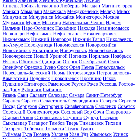
Кызыл
Лангепас
Ленинск-Кузнецкий
Лесной
Липецк
Лобня
Лыткарино
Люберцы
Магадан
Магнитогорск
Майкоп
Мамадыш
Махачкала
Междуреченск
Мелеуз
Миасс
Минусинск
Мичуринск
Можайск
Мончегорск
Москва
Мурманск
Муром
Мытищи
Набережные Челны
Надым
Нальчик
Наро-Фоминск
Нахабино
Находка
Невинномысск
Нерюнгри
Нефтекамск
Нефтеюганск
Нижневартовск
Нижнекамск
Нижний Новгород
Нижний Тагил
Николаевск-
на-Амуре
Новокузнецк
Новомосковск
Новороссийск
Новосибирск
Новотроицк
Новоуральск
Новочебоксарск
Новочеркасск
Новый Уренгой
Ногинск
Норильск
Ноябрьск
Нягань
Обнинск
Одинцово
Озёрск
Октябрьский
Омск
Оренбург
Орехово-Зуево
Орск
Орёл
Пенза
Первоуральск
Переславль-Залесский
Пермь
Петрозаводск
Петропавловск-
Камчатский
Подольск
Прокопьевск
Протвино
Псков
Пушкино
Пятигорск
Раменское
Реутов
Ржев
Россошь
Ростов-
на-Дону
Рубцовск
Рыбинск
Рязань
Саки
Салават
Салехард
Самара
Санкт-Петербург
Саранск
Саратов
Севастополь
Северодвинск
Северск
Сергиев
Посад
Серпухов
Сестрорецк
Симферополь
Смоленск
Советск
Советский
Солнечногорск
Сосновый Бор
Сочи
Ставрополь
Старый Оскол
Стерлитамак
Ступино
Сургут
Сызрань
Сыктывкар
Таганрог
Тамбов
Тверь
Тимашёвск
Тихвин
Тихорецк
Тобольск
Тольятти
Томск
Туапсе
Туймазы
Тула
Тюмень
Узловая
Улан-Удэ
Ульяновск
Усинск