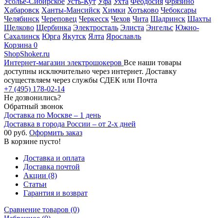
Усолье-Сибирское
Усть-Кут
Уфа
Ухта
Феодосия
Фрязино
Хабаровск
Ханты-Мансийск
Химки
Хотьково
Чебоксары
Челябинск
Череповец
Черкесск
Чехов
Чита
Шадринск
Шахты
Щелково
Щербинка
Электросталь
Элиста
Энгельс
Южно-
Сахалинск
Юрга
Якутск
Ялта
Ярославль
Корзина
0
ShopShoker.ru
Интернет-магазин электрошокеров
Все наши товары
доступны исключительно через интернет. Доставку
осуществляем через службы СДЕК или Почта
+7 (495) 178-02-14
Не дозвонились?
Обратный звонок
Доставка по Москве – 1 день
Доставка в города России – от 2-х дней
0
0 руб.
Оформить заказ
В корзине пусто!
Доставка и оплата
Доставка почтой
Акции (8)
Статьи
Гарантия и возврат
Сравнение товаров (0)