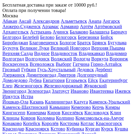
Бесплатная доставка
при заказе от 10000 руб.!
Оплата при получении товара!
Москва
Абакан
Аксай
Александров
Альметьевск
Анапа
Ангарск
Анжеро-Судженск
Арзамас
Армавир
Артём
Артёмовский
Архангельск
Астрахань
Ачинск
Балаково
Балашиха
Барнаул
Белгород
Белебей
Белово
Белогорск
Березники
Бийск
Биробиджан
Благовещенск
Бологое
Братск
Брянск
Бугульма
Бузулук
Великие Луки
Великий Новгород
Верхняя Пышма
Верхняя Салда
Видное
Владивосток
Владикавказ
Владимир
Волгоград
Волгодонск
Волжский
Вологда
Воркута
Воронеж
Воскресенск
Всеволожск
Выборг
Гатчина
Горно-Алтайск
Грозный
Губкин
Гусь-Хрустальный
Дедовск
Дербент
Дзержинск
Димитровград
Дмитров
Долгопрудный
Домодедово
Дубна
Евпатория
Егорьевск
Ейск
Екатеринбург
Елец
Железногорск
Железнодорожный
Жуковский
Звенигород
Зеленоград
Златоуст
Иваново
Ивантеевка
Ижевск
Иркутск
Истра
Йошкар-Ола
Казань
Калининград
Калуга
Каменск-Уральский
Каменск-Шахтинский
Камышин
Кемерово
Керчь
Кимры
Кингисепп
Кинешма
Киров
Киселёвск
Кисловодск
Клин
Клинцы
Ковров
Коломна
Колпино
Комсомольск-на-Амуре
Конаково
Копейск
Королёв
Кострома
Котлас
Красногорск
Краснодар
Красноярск
Кстово
Кубинка
Курган
Курск
Кушва