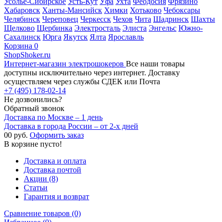
Усолье-Сибирское
Усть-Кут
Уфа
Ухта
Феодосия
Фрязино
Хабаровск
Ханты-Мансийск
Химки
Хотьково
Чебоксары
Челябинск
Череповец
Черкесск
Чехов
Чита
Шадринск
Шахты
Щелково
Щербинка
Электросталь
Элиста
Энгельс
Южно-
Сахалинск
Юрга
Якутск
Ялта
Ярославль
Корзина
0
ShopShoker.ru
Интернет-магазин электрошокеров
Все наши товары
доступны исключительно через интернет. Доставку
осуществляем через службы СДЕК или Почта
+7 (495) 178-02-14
Не дозвонились?
Обратный звонок
Доставка по Москве – 1 день
Доставка в города России – от 2-х дней
0
0 руб.
Оформить заказ
В корзине пусто!
Доставка и оплата
Доставка почтой
Акции (8)
Статьи
Гарантия и возврат
Сравнение товаров (0)