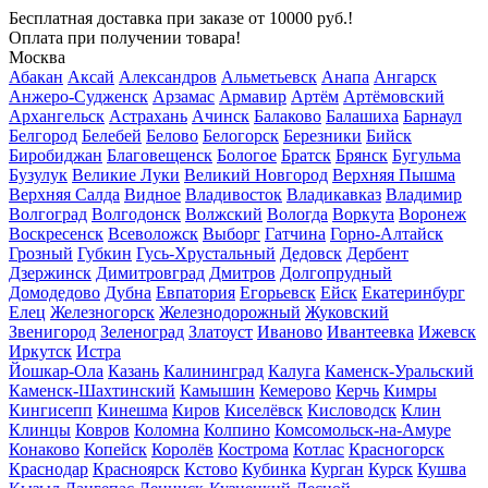
Бесплатная доставка
при заказе от 10000 руб.!
Оплата при получении товара!
Москва
Абакан
Аксай
Александров
Альметьевск
Анапа
Ангарск
Анжеро-Судженск
Арзамас
Армавир
Артём
Артёмовский
Архангельск
Астрахань
Ачинск
Балаково
Балашиха
Барнаул
Белгород
Белебей
Белово
Белогорск
Березники
Бийск
Биробиджан
Благовещенск
Бологое
Братск
Брянск
Бугульма
Бузулук
Великие Луки
Великий Новгород
Верхняя Пышма
Верхняя Салда
Видное
Владивосток
Владикавказ
Владимир
Волгоград
Волгодонск
Волжский
Вологда
Воркута
Воронеж
Воскресенск
Всеволожск
Выборг
Гатчина
Горно-Алтайск
Грозный
Губкин
Гусь-Хрустальный
Дедовск
Дербент
Дзержинск
Димитровград
Дмитров
Долгопрудный
Домодедово
Дубна
Евпатория
Егорьевск
Ейск
Екатеринбург
Елец
Железногорск
Железнодорожный
Жуковский
Звенигород
Зеленоград
Златоуст
Иваново
Ивантеевка
Ижевск
Иркутск
Истра
Йошкар-Ола
Казань
Калининград
Калуга
Каменск-Уральский
Каменск-Шахтинский
Камышин
Кемерово
Керчь
Кимры
Кингисепп
Кинешма
Киров
Киселёвск
Кисловодск
Клин
Клинцы
Ковров
Коломна
Колпино
Комсомольск-на-Амуре
Конаково
Копейск
Королёв
Кострома
Котлас
Красногорск
Краснодар
Красноярск
Кстово
Кубинка
Курган
Курск
Кушва