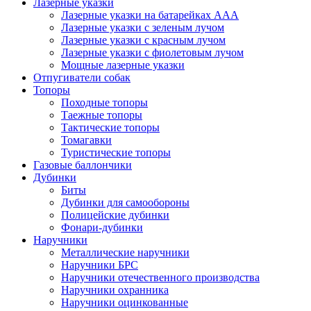
Лазерные указки
Лазерные указки на батарейках ААА
Лазерные указки с зеленым лучом
Лазерные указки с красным лучом
Лазерные указки с фиолетовым лучом
Мощные лазерные указки
Отпугиватели собак
Топоры
Походные топоры
Таежные топоры
Тактические топоры
Томагавки
Туристические топоры
Газовые баллончики
Дубинки
Биты
Дубинки для самообороны
Полицейские дубинки
Фонари-дубинки
Наручники
Металлические наручники
Наручники БРС
Наручники отечественного производства
Наручники охранника
Наручники оцинкованные