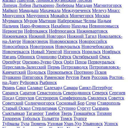
Кызыл
Лангепас
Ленинск-Кузнецкий
Лесной
Липецк
Лобня
Лыткарино
Люберцы
Магадан
Магнитогорск
Майкоп
Мамадыш
Махачкала
Междуреченск
Мелеуз
Миасс
Минусинск
Мичуринск
Можайск
Мончегорск
Москва
Мурманск
Муром
Мытищи
Набережные Челны
Надым
Нальчик
Наро-Фоминск
Нахабино
Находка
Невинномысск
Нерюнгри
Нефтекамск
Нефтеюганск
Нижневартовск
Нижнекамск
Нижний Новгород
Нижний Тагил
Николаевск-
на-Амуре
Новокузнецк
Новомосковск
Новороссийск
Новосибирск
Новотроицк
Новоуральск
Новочебоксарск
Новочеркасск
Новый Уренгой
Ногинск
Норильск
Ноябрьск
Нягань
Обнинск
Одинцово
Озёрск
Октябрьский
Омск
Оренбург
Орехово-Зуево
Орск
Орёл
Пенза
Первоуральск
Переславль-Залесский
Пермь
Петрозаводск
Петропавловск-
Камчатский
Подольск
Прокопьевск
Протвино
Псков
Пушкино
Пятигорск
Раменское
Реутов
Ржев
Россошь
Ростов-
на-Дону
Рубцовск
Рыбинск
Рязань
Саки
Салават
Салехард
Самара
Санкт-Петербург
Саранск
Саратов
Севастополь
Северодвинск
Северск
Сергиев
Посад
Серпухов
Сестрорецк
Симферополь
Смоленск
Советск
Советский
Солнечногорск
Сосновый Бор
Сочи
Ставрополь
Старый Оскол
Стерлитамак
Ступино
Сургут
Сызрань
Сыктывкар
Таганрог
Тамбов
Тверь
Тимашёвск
Тихвин
Тихорецк
Тобольск
Тольятти
Томск
Туапсе
Туймазы
Тула
Тюмень
Узловая
Улан-Удэ
Ульяновск
Усинск