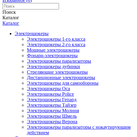
Избранное (0)
Поиск
Каталог
Каталог
Электрошокеры
Электрошокеры 1-го класса
Электрошокеры 2-го класса
Мощные электрошокеры
Фонари-электрошокеры
Электрошокеры парализаторы
Электрошокеры дубинки
Стреляющие электрошокеры
Дистанционные электрошокеры
Электрошокеры для самообороны
Электрошокеры Оса
Электрошокеры Police
Электрошокеры Гепард
Электрошокеры Тайзер
Электрошокеры Молния
Электрошокеры Шмель
Электрошокеры Верона
Электрошокеры парализаторы с нокаутирующим
действием